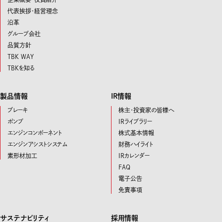
代表挨拶・経営理念
沿革
グループ会社
品質方針
TBK WAY
TBKを知る
製品情報
IR情報
ブレーキ
株主・投資家の皆様へ
ポンプ
IRライブラリー
エンジンコンポーネント
株式基本情報
エンジンアシストシステム
財務ハイライト
素形材加工
IRカレンダー
FAQ
電子公告
免責事項
サステナビリティ
採用情報