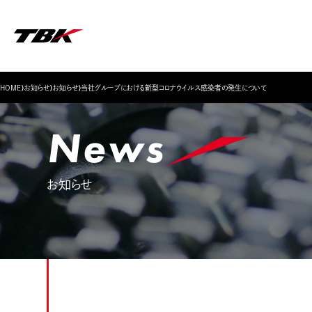
▶
▶
▶
▶
▶
株主・投資家の皆様へ
企業概要・役員紹介
トップメッセージ
ブレーキ
›
›
›
社員紹介
HOME
お知らせ
お知らせ
当社グループにおける新型コロナウイルス感染者の発生について
IRカレンダー
素形材加工
ガバナンス
品質方針
News
お知らせ