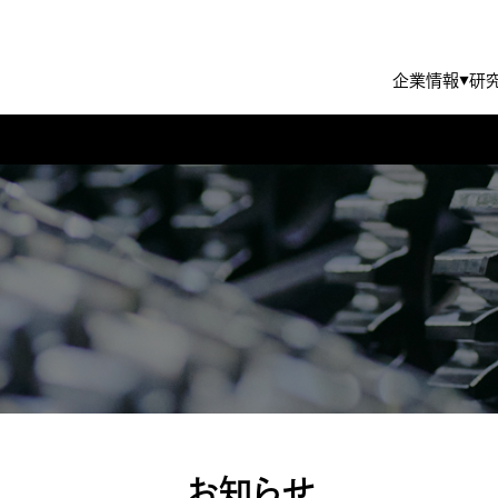
企業情報
研
▼
TBKグループのサステナビリティ
代表挨拶・経営理念
IRライブラリー
ポンプ
エンジンコンポーネント
株式基本情報
沿革
環境
数字でわかるTBK
教育制度
社外からの評価
TBK WAY
FAQ
TBKを知る
電子公告
編集方針
お知らせ