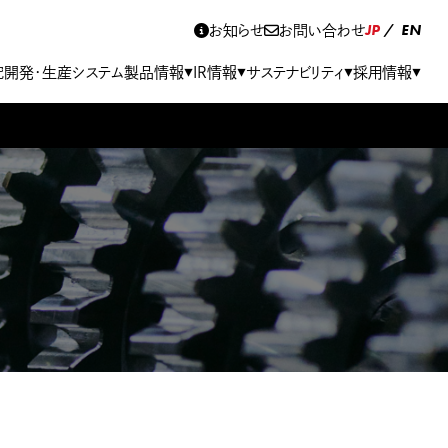
JP
EN
お知らせ
お問い合わせ
究開発･生産システム
製品情報
IR情報
サステナビリティ
採用情報
▼
▼
▼
▼
エンジンアシストシステム
財務ハイライト
グループ会社
社会
募集要項
免責事項