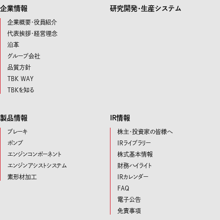
企業情報
研究開発･生産システム
企業概要・役員紹介
代表挨拶・経営理念
沿革
グループ会社
品質方針
TBK WAY
TBKを知る
製品情報
IR情報
ブレーキ
株主・投資家の皆様へ
ポンプ
IRライブラリー
エンジンコンポーネント
株式基本情報
エンジンアシストシステム
財務ハイライト
素形材加工
IRカレンダー
FAQ
電子公告
免責事項