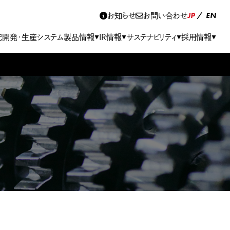
JP
EN
お知らせ
お問い合わせ
究開発･生産システム
製品情報
IR情報
サステナビリティ
採用情報
▼
▼
▼
▼
エンジンアシストシステム
財務ハイライト
グループ会社
社会
募集要項
免責事項