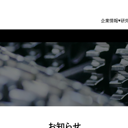
企業情報
研
▼
TBKグループのサステナビリティ
代表挨拶・経営理念
IRライブラリー
ポンプ
エンジンコンポーネント
株式基本情報
沿革
環境
数字でわかるTBK
教育制度
社外からの評価
TBK WAY
FAQ
TBKを知る
電子公告
編集方針
お知らせ