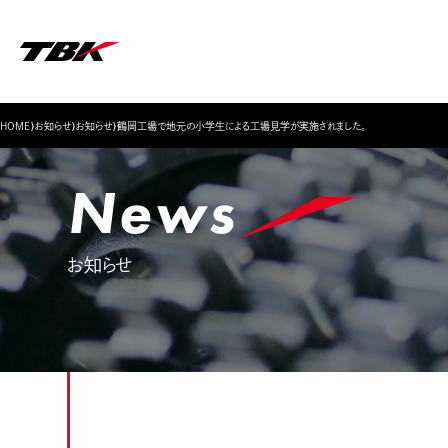
▶
▶
▶
▶
▶
株主・投資家の皆様へ
企業概要・役員紹介
トップメッセージ
ブレーキ
›
›
›
社員紹介
HOME
お知らせ
お知らせ
鶴岡工場で地元の小学生による工場見学が実施されました。
IRカレンダー
素形材加工
ガバナンス
品質方針
News
お知らせ