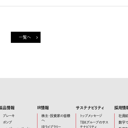
一覧へ
製品情報
IR情報
サステナビリティ
採用情
ブレーキ
株主・投資家の皆様
トップメッセージ
社員
へ
ポンプ
TBKグループのサス
数字で
IRライブラリー
テナビリティ