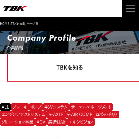
›
›
HOME
TBKを知る
ページ 5
Company Profile
企業情報
TBKを知る
ALL
ブレーキ
ポンプ
48Vシステム
サーマルマネージメント
エンジンアシストシステム
e-AXLE
e-AIR COMP
ロボット部品
ソリューション事業
AGV
鋳造技術
エキシビジョン