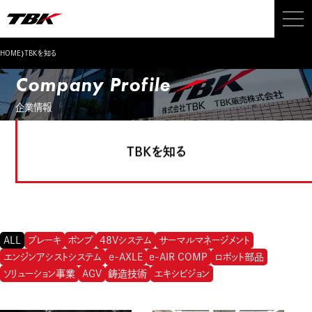
›
HOME
TBKを知る
Company Profile
企業情報
TBKを知る
ALL
ブレーキ
ポンプ
48Vシステム
サーマルマネージメント
エンジンアシストシステム
e-AXLE
e-AIR COMP
ロボット部品
ソリューション事業
AGV
鋳造技術
エキシビジョン