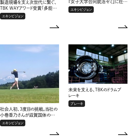
『女子大学合同就活ゼミ』に社員
製造現場を支え次世代に繋ぐ、
有志が参加しました！
TBK WAYアワード受賞「多能工
エキシビジョン
の達人」に訊く
エキシビジョン
未来を支える、TBKのドラムブ
レーキ
ブレーキ
社会人初、3度目の挑戦。当社の
小巻香乃さんが滋賀国体の女
子ゴルフ部門に出場します！
エキシビジョン