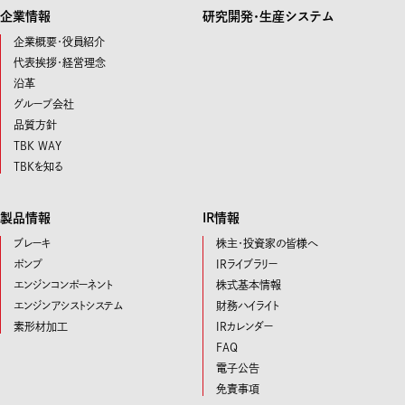
企業情報
研究開発･生産システム
企業概要・役員紹介
代表挨拶・経営理念
沿革
グループ会社
品質方針
TBK WAY
TBKを知る
製品情報
IR情報
ブレーキ
株主・投資家の皆様へ
ポンプ
IRライブラリー
エンジンコンポーネント
株式基本情報
エンジンアシストシステム
財務ハイライト
素形材加工
IRカレンダー
FAQ
電子公告
免責事項