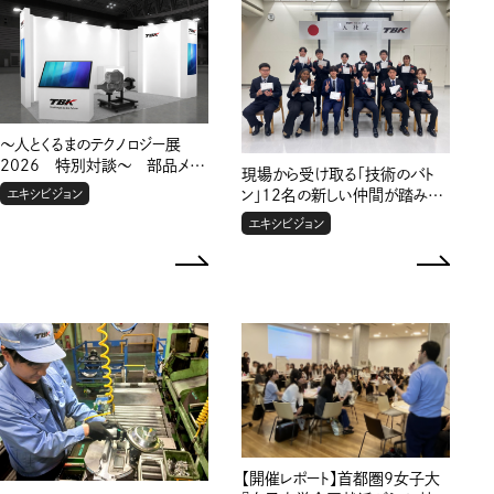
～人とくるまのテクノロジー展
2026 特別対談～ 部品メー
現場から受け取る「技術のバト
カーの枠を超えて。 TBKが目指
エキシビジョン
ン」12名の新しい仲間が踏み出
す「商用車システムサプライヤー」
す、社会人としての第一歩
エキシビジョン
の新境地
【開催レポート】首都圏9女子大