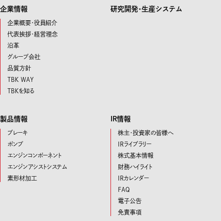
企業情報
研究開発･生産システム
企業概要・役員紹介
代表挨拶・経営理念
沿革
グループ会社
品質方針
TBK WAY
TBKを知る
製品情報
IR情報
ブレーキ
株主・投資家の皆様へ
ポンプ
IRライブラリー
エンジンコンポーネント
株式基本情報
エンジンアシストシステム
財務ハイライト
素形材加工
IRカレンダー
FAQ
電子公告
免責事項